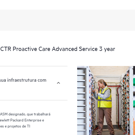
O HPE Proactive Care Advanced u
monitorar dispositivos e coletar d
suporte e serviços. É necessário 
para receber benefícios e fornecim
CTR Proactive Care Advanced Service 3 year
sua infraestrutura com
 ASM designado, que trabalhará
ewlett Packard Enterprise e
es e projetos de TI