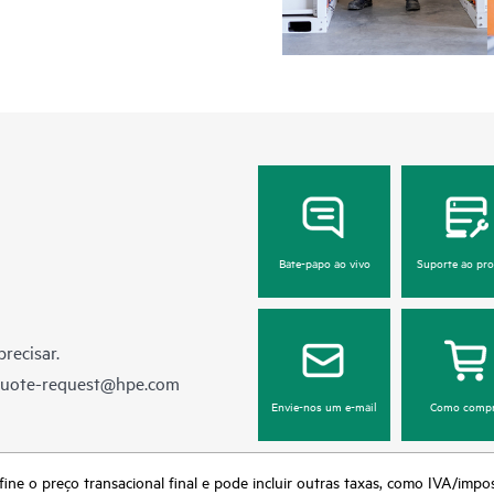
Bate-papo ao vivo
Suporte ao pr
recisar.
quote-request@hpe.com
Envie-nos um e-mail
Como compr
fine o preço transacional final e pode incluir outras taxas, como IVA/impo