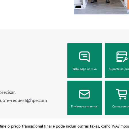
Bate-papo ao vivo
Suporte ao pr
recisar.
quote-request@hpe.com
Envie-nos um e-mail
Como compr
fine o preço transacional final e pode incluir outras taxas, como IVA/impo