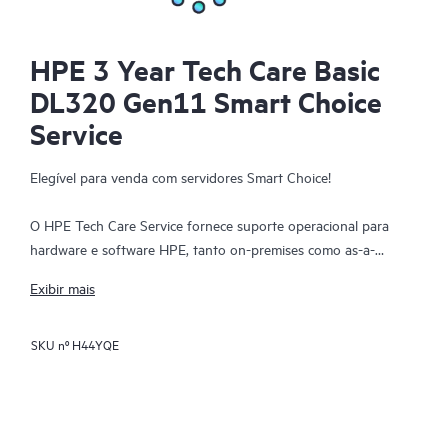
HPE 3 Year Tech Care Basic
DL320 Gen11 Smart Choice
Service
Elegível para venda com servidores Smart Choice!
O HPE Tech Care Service fornece suporte operacional para
hardware e software HPE, tanto on-premises como as-a-
service. O HPE Tech Care Service ajuda as equipas de TI a
Exibir mais
focarem-se e a expandir o seu negócio principal, procurando
proativamente melhorias em vez de apenas resolver problemas
SKU nº
H44YQE
reativos. Este serviço oferece acesso direto a especialistas
específicos do produto, orientação técnica geral e múltiplos
canais de suporte, incluindo telefone, chat em tempo real,
registo automático de incidentes e fóruns moderados pela HPE.
Os clientes beneficiam de recursos especializados, evitam