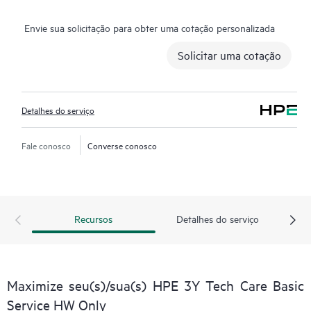
questões demoradas de triagem e recebem orientação sobre a
Envie sua solicitação para obter uma cotação personalizada
operação, gestão e segurança dos seus produtos. Além disso, o
serviço inclui acesso a um portal de serviços HPE melhorado
Solicitar uma cotação
que oferece dados acionáveis, gestão de ativos, ferramentas de
autoatendimento e recursos de conhecimento selecionados.
Detalhes do serviço
Fale conosco
Converse conosco
Recursos
Detalhes do serviço
Maximize seu(s)/sua(s) HPE 3Y Tech Care Basic
Service HW Only