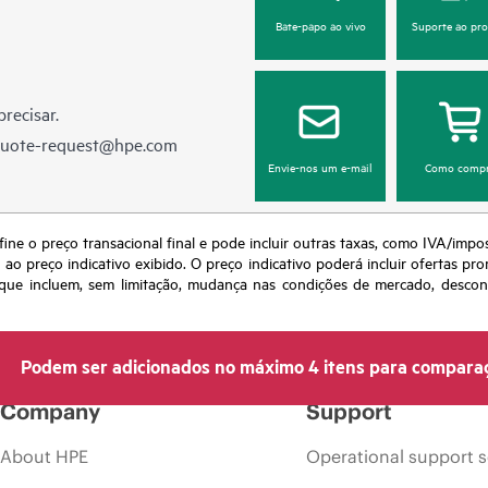
Bate-papo ao vivo
Suporte ao pr
recisar.
quote-request@hpe.com
Envie-nos um e-mail
Como compr
fine o preço transacional final e pode incluir outras taxas, como IVA/impo
o preço indicativo exibido. O preço indicativo poderá incluir ofertas pr
ue incluem, sem limitação, mudança nas condições de mercado, desconti
Podem ser adicionados no máximo 4 itens para compara
Company
Support
About HPE
Operational support s