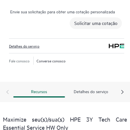
questões demoradas de triagem e recebem orientação sobre a
Envie sua solicitação para obter uma cotação personalizada
operação, gestão e segurança dos seus produtos. Além disso, o
serviço inclui acesso a um portal de serviços HPE melhorado
Solicitar uma cotação
que oferece dados acionáveis, gestão de ativos, ferramentas de
autoatendimento e recursos de conhecimento selecionados.
Detalhes do serviço
Fale conosco
Converse conosco
Recursos
Detalhes do serviço
Maximize seu(s)/sua(s) HPE 3Y Tech Care
Essential Service HW Only