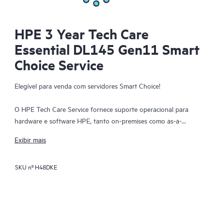
HPE 3 Year Tech Care
Essential DL145 Gen11 Smart
Choice Service
Elegível para venda com servidores Smart Choice!
O HPE Tech Care Service fornece suporte operacional para
hardware e software HPE, tanto on-premises como as-a-
service. O HPE Tech Care Service ajuda as equipas de TI a
Exibir mais
focarem-se e a expandir o seu negócio principal, procurando
proativamente melhorias em vez de apenas resolver problemas
SKU nº
H48DKE
reativos. Este serviço oferece acesso direto a especialistas
específicos do produto, orientação técnica geral e múltiplos
canais de suporte, incluindo telefone, chat em tempo real,
registo automático de incidentes e fóruns moderados pela HPE.
Os clientes beneficiam de recursos especializados, evitam