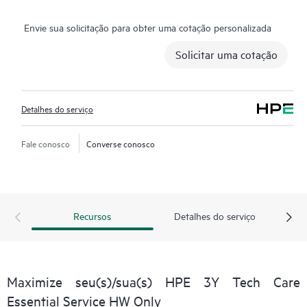
questões demoradas de triagem e recebem orientação sobre a
Envie sua solicitação para obter uma cotação personalizada
operação, gestão e segurança dos seus produtos. Além disso, o
serviço inclui acesso a um portal de serviços HPE melhorado
Solicitar uma cotação
que oferece dados acionáveis, gestão de ativos, ferramentas de
autoatendimento e recursos de conhecimento selecionados.
Detalhes do serviço
Fale conosco
Converse conosco
Recursos
Detalhes do serviço
Maximize seu(s)/sua(s) HPE 3Y Tech Care
Essential Service HW Only