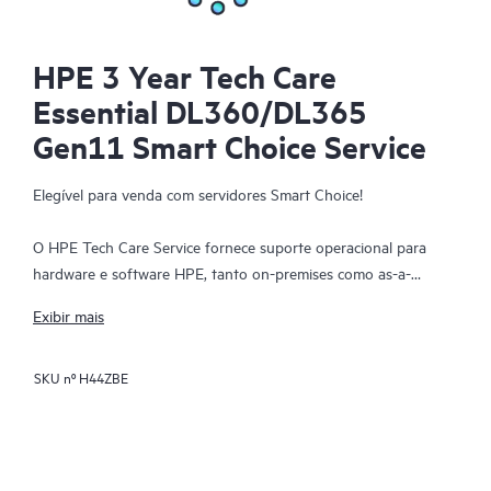
HPE 3 Year Tech Care
Essential DL360/DL365
Gen11 Smart Choice Service
Elegível para venda com servidores Smart Choice!
O HPE Tech Care Service fornece suporte operacional para
hardware e software HPE, tanto on-premises como as-a-
service. O HPE Tech Care Service ajuda as equipas de TI a
Exibir mais
focarem-se e a expandir o seu negócio principal, procurando
proativamente melhorias em vez de apenas resolver problemas
SKU nº
H44ZBE
reativos. Este serviço oferece acesso direto a especialistas
específicos do produto, orientação técnica geral e múltiplos
canais de suporte, incluindo telefone, chat em tempo real,
registo automático de incidentes e fóruns moderados pela HPE.
Os clientes beneficiam de recursos especializados, evitam