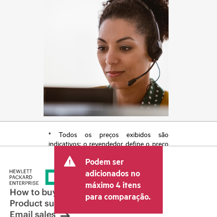
* Todos os preços exibidos são
indicativos; o revendedor define o preço
transacional final e pode incluir outras
Podem ser
taxas, como IVA/imposto sobre vendas e
envio. O preço transacional definido
adicionados no
pelo revendedor pode variar em relação
máximo 4 itens
a outros revendedores e ao preço
How to buy
para comparação.
indicativo exibido. O preço indicativo
Product support
poderá incluir ofertas promocionais por
Email sales
tempo limitado. A HPE se reserva o