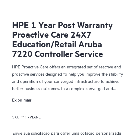
HPE 1 Year Post Warranty
Proactive Care 24X7
Education/Retail Aruba
7220 Controller Service
HPE Proactive Care offers an integrated set of reactive and
proactive services designed to help you improve the stability
and operation of your converged infrastructure to achieve
better business outcomes. In a complex converged and
virtualized environment, many components need to work
Exibir mais
together effectively. HPE Proactive Care has been
specifically designed to support devices in these
SKU nº
H7VE6PE
environments, providing enhanced support that covers
servers, operating systems, hypervisors, storage, storage
area networks (SANs), and networks.
Envie sua solicitação para obter uma cotação personalizada