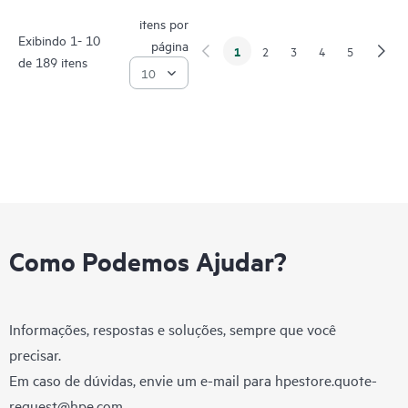
itens por
Exibindo 1- 10
página
1
2
3
4
5
de 189 itens
Como Podemos Ajudar?
Informações, respostas e soluções, sempre que você
precisar.
Em caso de dúvidas, envie um e-mail para
hpestore.quote-
request@hpe.com