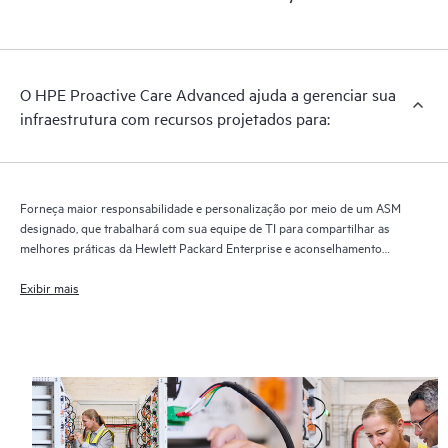
Technology1 para monitorar dispositivos e coletar dados,
permitindo um fornecimento mais rápido de suporte e serviços.
É necessário executar a versão atual da Remote Support
Technology para receber benefícios e fornecimento completos
O HPE Proactive Care Advanced ajuda a gerenciar sua
desse serviço de suporte.
infraestrutura com recursos projetados para:
Forneça maior responsabilidade e personalização por meio de um ASM
designado, que trabalhará com sua equipe de TI para compartilhar as
melhores práticas da Hewlett Packard Enterprise e aconselhamento
técnico específico relevante para suas necessidades e projetos de TI
Exibir mais