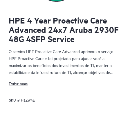
HPE 4 Year Proactive Care
Advanced 24x7 Aruba 2930F
48G 4SFP Service
O serviço HPE Proactive Care Advanced aprimora o serviço
HPE Proactive Care e foi projetado para ajudar você a
maximizar os benefícios dos investimentos de TI, manter a
estabilidade da infraestrutura de TI, alcançar objetivos de
negócios e projetos de TI, reduzir custos operacionais e liberar
Exibir mais
sua equipe de TI para outras tarefas prioritárias. Seu gerente
de suporte à conta (ASM) designado pela HPE fornece
SKU nº
H1ZW4E
orientação técnica e operacional personalizada, incluindo
práticas recomendadas da HPE obtidas com a ampla
experiência com suporte da HPE. O HPE Proactive Care
Advanced pode ajudar você a economizar tempo com análise e
monitoramento em tempo real de seus dispositivos que estão