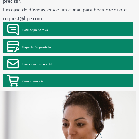
precisar.
Em caso de dúvidas, envie um e-mail para
hpestore.quote-
request@hpe.com
Bate-papo ao vivo
Suporte ao produto
Envie-nos um e-mail
Como comprar