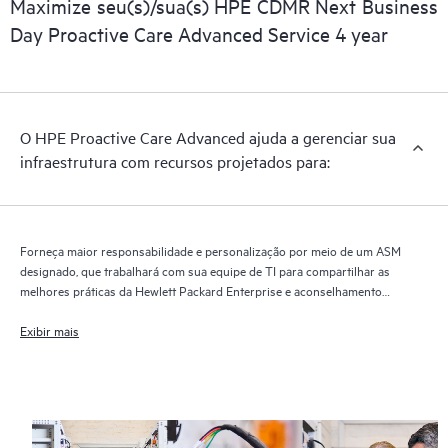
Maximize seu(s)/sua(s) HPE CDMR Next Business
O HPE Proactive Care Advanced usa a HPE Remote Support
Day Proactive Care Advanced Service 4 year
Technology para monitorar dispositivos e coletar dados,
permitindo um fornecimento mais rápido de suporte e serviços.
É necessário executar a versão atual da Remote Support
Technology para receber benefícios e fornecimento completos
O HPE Proactive Care Advanced ajuda a gerenciar sua
desse serviço de suporte.
infraestrutura com recursos projetados para:
Forneça maior responsabilidade e personalização por meio de um ASM
designado, que trabalhará com sua equipe de TI para compartilhar as
melhores práticas da Hewlett Packard Enterprise e aconselhamento
técnico específico relevante para suas necessidades e projetos de TI
Exibir mais