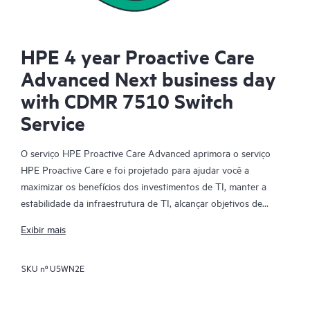
HPE 4 year Proactive Care
Advanced Next business day
with CDMR 7510 Switch
Service
O serviço HPE Proactive Care Advanced aprimora o serviço
HPE Proactive Care e foi projetado para ajudar você a
maximizar os benefícios dos investimentos de TI, manter a
estabilidade da infraestrutura de TI, alcançar objetivos de
negócios e projetos de TI, reduzir custos operacionais e liberar
Exibir mais
sua equipe de TI para outras tarefas prioritárias. Seu gerente
de suporte à conta (ASM) designado pela HPE fornece
SKU nº
U5WN2E
orientação técnica e operacional personalizada, incluindo
práticas recomendadas da HPE obtidas com a ampla
experiência com suporte da HPE. O HPE Proactive Care