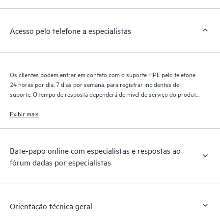
permitem que os clientes desempenhem certas atividades sem
precisar abrir um incidente de suporte, e oferecem também um
Acesso pelo telefone a especialistas
portal de recursos e conteúdos selecionados. O serviço HPE
Tech Care oferece acesso a recursos HPE que ajudarão a
alcançar a excelência operacional e a otimização do
desempenho, da borda à nuvem.
Os clientes podem entrar em contato com o suporte HPE pelo telefone
24 horas por dia, 7 dias por semana, para registrar incidentes de
suporte. O tempo de resposta dependerá do nível de serviço do produto
coberto.
Exibir mais
Bate-papo online com especialistas e respostas ao
fórum dadas por especialistas
Orientação técnica geral