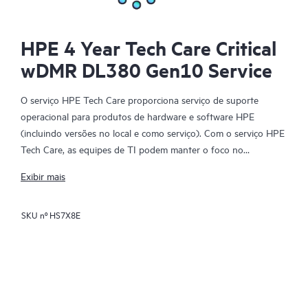
HPE 4 Year Tech Care Critical
wDMR DL380 Gen10 Service
O serviço HPE Tech Care proporciona serviço de suporte
operacional para produtos de hardware e software HPE
(incluindo versões no local e como serviço). Com o serviço HPE
Tech Care, as equipes de TI podem manter o foco no
desenvolvimento dos negócios, buscando proativamente
Exibir mais
formas melhores de agir, em vez de apenas reagir a problemas.
SKU nº
HS7X8E
O serviço HPE Tech Care permite acesso direto a especialistas
específicos de produtos e fornece orientação técnica geral para
ajudar os clientes não apenas a reduzir riscos, mas também a
encontrar maneiras de agir com mais eficiência. Os clientes do
serviço HPE Tech Care podem acessar o suporte por meio de
vários canais, como telefone, chat em tempo real, registro