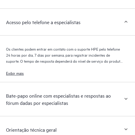
interagem entre si. Novas ferramentas de autoatendimento
permitem que os clientes desempenhem certas atividades sem
precisar abrir um incidente de suporte, e oferecem também um
Acesso pelo telefone a especialistas
portal de recursos e conteúdos selecionados. O serviço HPE
Tech Care oferece acesso a recursos HPE que ajudarão a
alcançar a excelência operacional e a otimização do
desempenho, da borda à nuvem.
Os clientes podem entrar em contato com o suporte HPE pelo telefone
24 horas por dia, 7 dias por semana, para registrar incidentes de
suporte. O tempo de resposta dependerá do nível de serviço do produto
coberto.
Exibir mais
Bate-papo online com especialistas e respostas ao
fórum dadas por especialistas
Orientação técnica geral