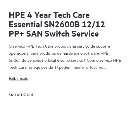
HPE 4 Year Tech Care
Essential SN2600B 12/12
PP+ SAN Switch Service
O serviço HPE Tech Care proporciona serviço de suporte
operacional para produtos de hardware e software HPE
(incluindo versões no local e como serviço). Com o serviço HPE
Tech Care, as equipes de TI podem manter o foco no
desenvolvimento dos negócios, buscando proativamente
Exibir mais
formas melhores de agir, em vez de apenas reagir a problemas.
SKU nº
HZ0G1E
O serviço HPE Tech Care permite acesso direto a especialistas
específicos de produtos e fornece orientação técnica geral para
ajudar os clientes não apenas a reduzir riscos, mas também a
encontrar maneiras de agir com mais eficiência. Os clientes do
serviço HPE Tech Care podem acessar o suporte por meio de
vários canais, como telefone, chat em tempo real, registro