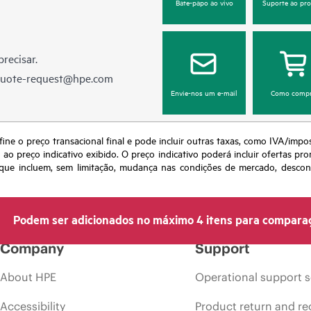
Bate-papo ao vivo
Suporte ao pr
recisar.
quote-request@hpe.com
Envie-nos um e-mail
Como compr
fine o preço transacional final e pode incluir outras taxas, como IVA/impo
o preço indicativo exibido. O preço indicativo poderá incluir ofertas pr
ue incluem, sem limitação, mudança nas condições de mercado, desconti
Podem ser adicionados no máximo 4 itens para compara
Company
Support
About HPE
Operational support s
Accessibility
Product return and re