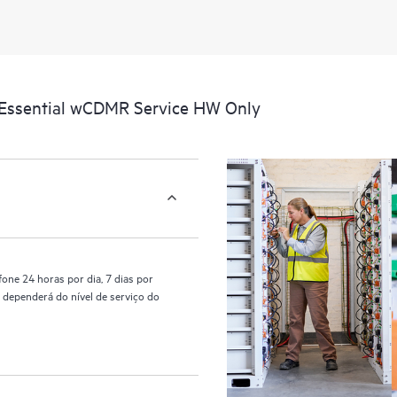
serviço HPE Tech Care. Os clientes
reconhecendo os vários produtos 
interagem entre si. Novas ferrame
desempenhem certas atividades sem
também um portal de recursos e co
 Essential wCDMR Service HW Only
oferece acesso a recursos HPE que 
otimização do desempenho, da bo
one 24 horas por dia, 7 dias por
 dependerá do nível de serviço do