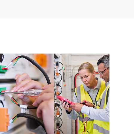
 podem gerenciar mais facilmente os ativos
instalados em seu ambiente e como esses produtos
ntas de autoatendimento permitem que os clientes
 precisar abrir um incidente de suporte, e oferecem
nteúdos selecionados. O serviço HPE Tech Care
ajudarão a alcançar a excelência operacional e a
rda à nuvem.