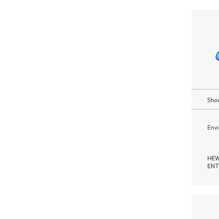
Show
Envi
HEW
ENT