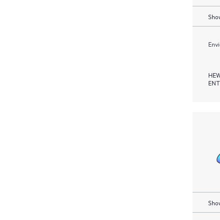
Show
Envi
HEW
ENT
Show