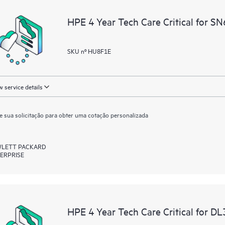
reconhecendo os vários produtos 
HPE 4 Year Tech Care Critical for S
interagem entre si. Novas ferrame
desempenhem certas atividades sem
também um portal de recursos e co
SKU nº HU8F1E
oferece acesso a recursos HPE que 
otimização do desempenho, da bo
 service details
e sua solicitação para obter uma cotação personalizada
LETT PACKARD
ERPRISE
HPE 4 Year Tech Care Critical for 