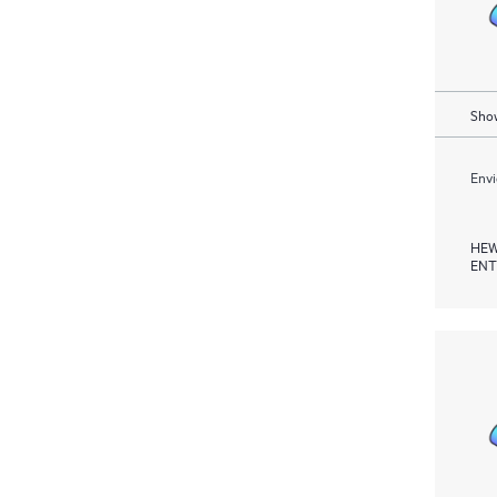
Show
Envi
HEW
ENT