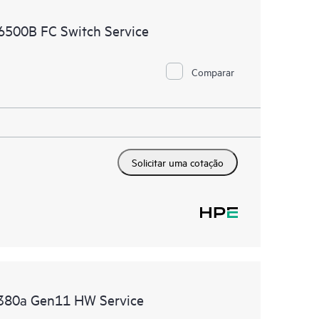
instalados em seu ambiente e como esses produtos
N6500B FC Switch Service
ntas de autoatendimento permitem que os clientes
 precisar abrir um incidente de suporte, e oferecem
nteúdos selecionados. O serviço HPE Tech Care
Comparar
ajudarão a alcançar a excelência operacional e a
rda à nuvem.
Solicitar uma cotação
DL380a Gen11 HW Service