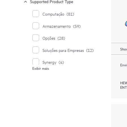
Supported Product Type
Computação
(81)
Armazenamento
(59)
Opções
(28)
Show
Soluções para Empresas
(12)
Synergy
(4)
Envi
Exibir mais
Sistemas Moonshot
(1)
HEW
ENT