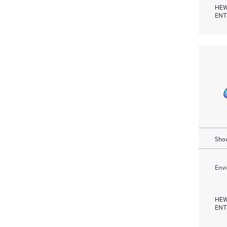
HEW
ENT
Show
Envi
HEW
ENT