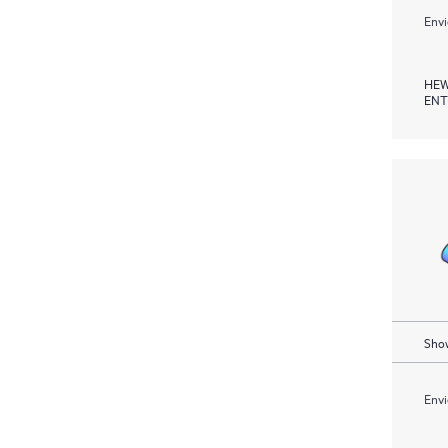
Envi
HEW
ENT
Show
Envi