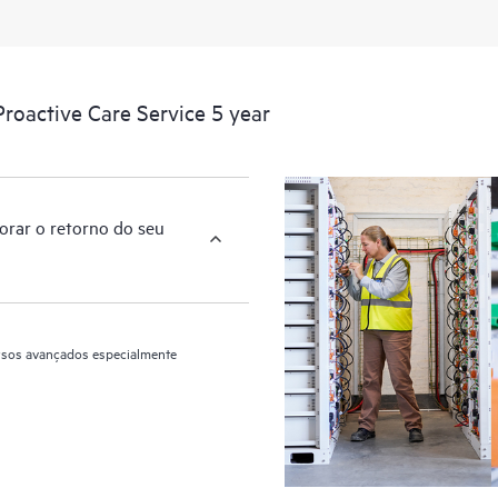
O HPE Proactive Care inclui anális
dispositivos compatíveis, fornece
infraestrutura coberta pelo HPE Pr
Você receberá uma verificação proa
roactive Care Service 5 year
Proactive Care, o que pode ajudá-lo
configuração. O HPE Proactive Car
trimestralmente, destinados a ajudá
recorrências.
orar o retorno do seu
ursos avançados especialmente