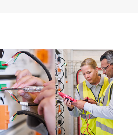
es de versões de firmware e software para os
ndo uma lista de recomendações para manter sua
oactive Care nos níveis de revisão recomendados.
tiva regular de seus dispositivos cobertos pelo HPE
 a identificar e solucionar problemas de
e também fornece relatórios de incidente
-lo a identificar tendências de problemas e impedir