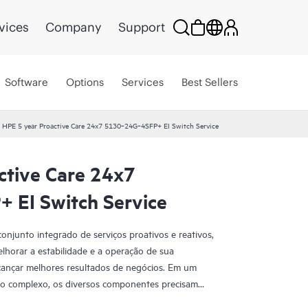
vices
Company
Support
Software
Options
Services
Best Sellers
HPE 5 year Proactive Care 24x7 5130‑24G‑4SFP+ EI Switch Service
ctive Care 24x7
 EI Switch Service
njunto integrado de serviços proativos e reativos,
lhorar a estabilidade e a operação de sua
lcançar melhores resultados de negócios. Em um
do complexo, os diversos componentes precisam
. O HPE Proactive Care foi projetado especificamente