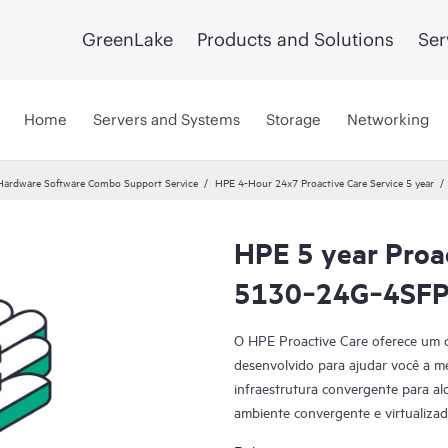
GreenLake
Products and Solutions
Ser
Home
Servers and Systems
Storage
Networking
Hardware Software Combo Support Service
HPE 4-Hour 24x7 Proactive Care Service 5 year
HPE 5 year Proa
5130‑24G‑4SFP+
O HPE Proactive Care oferece um co
desenvolvido para ajudar você a me
infraestrutura convergente para a
ambiente convergente e virtualiza
funcionar em conjunto com eficácia