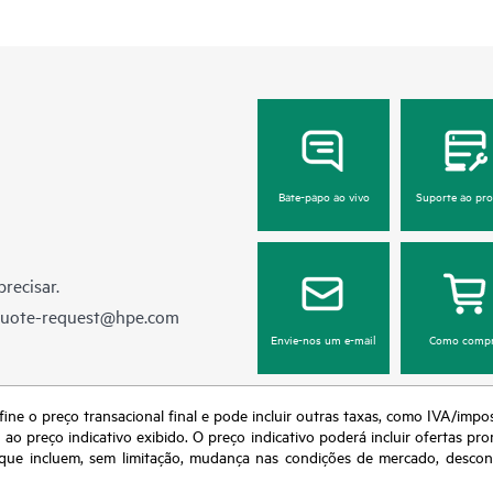
Bate-papo ao vivo
Suporte ao pr
recisar.
quote-request@hpe.com
Envie-nos um e-mail
Como compr
fine o preço transacional final e pode incluir outras taxas, como IVA/impo
o preço indicativo exibido. O preço indicativo poderá incluir ofertas pr
ue incluem, sem limitação, mudança nas condições de mercado, desconti