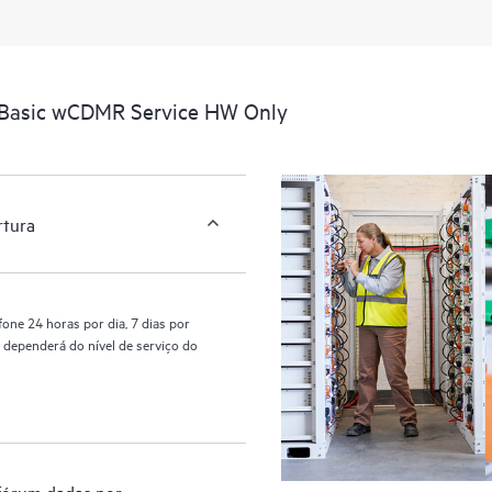
reconhecendo os vários produtos 
interagem entre si. Novas ferrame
desempenhem certas atividades sem
também um portal de recursos e co
 Basic wCDMR Service HW Only
oferece acesso a recursos HPE que 
otimização do desempenho, da bo
rtura
one 24 horas por dia, 7 dias por
 dependerá do nível de serviço do
 fórum dadas por