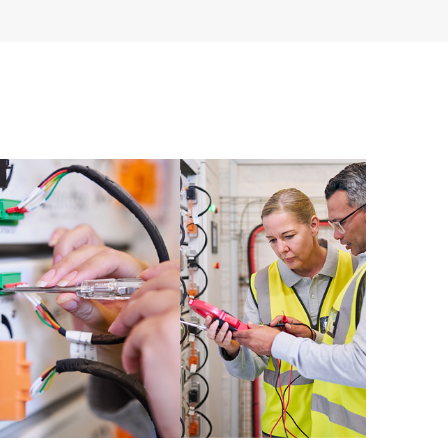
instalados em seu ambiente e como esses produtos
ntas de autoatendimento permitem que os clientes
 precisar abrir um incidente de suporte, e oferecem
nteúdos selecionados. O serviço HPE Tech Care
ajudarão a alcançar a excelência operacional e a
rda à nuvem.