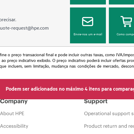
recisar.
quote-request@hpe.com
Envie-nos um e-mail
Como compr
fine o preço transacional final e pode incluir outras taxas, como IVA/impo
o preço indicativo exibido. O preço indicativo poderá incluir ofertas pr
ue incluem, sem limitação, mudança nas condições de mercado, desconti
Podem ser adicionados no máximo 4 itens para compara
Company
Support
About HPE
Operational support s
Accessibility
Product return and re