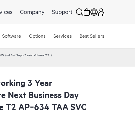
vices
Company
Support
Software
Options
Services
Best Sellers
HW and SW Supp 3 year Volume T2
orking 3 Year
re Next Business Day
e T2 AP‑634 TAA SVC