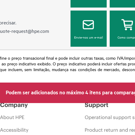
recisar.
quote-request@hpe.com
Envie-nos um e-mail
Como compr
fine o preço transacional final e pode incluir outras taxas, como IVA/impo
o preço indicativo exibido. O preço indicativo poderá incluir ofertas pr
ue incluem, sem limitação, mudança nas condições de mercado, desconti
Podem ser adicionados no máximo 4 itens para compara
Company
Support
About HPE
Operational support s
Accessibility
Product return and re