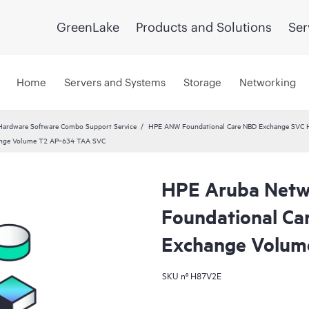
GreenLake
Products and Solutions
Ser
Home
Servers and Systems
Storage
Networking
Hardware Software Combo Support Service
HPE ANW Foundational Care NBD Exchange SVC 
hange Volume T2 AP‑634 TAA SVC
HPE Aruba Netw
Foundational Ca
Exchange Volum
SKU nº
H87V2E