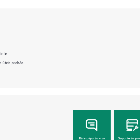
inte
s úteis padrão
Bate-papo ao vivo
Suporte ao pr