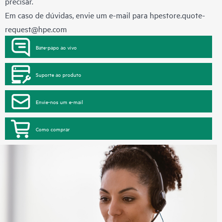
precisar.
Em caso de dúvidas, envie um e-mail para
hpestore.quote-
request@hpe.com
Bate-papo ao vivo
Suporte ao produto
Envie-nos um e-mail
Como comprar