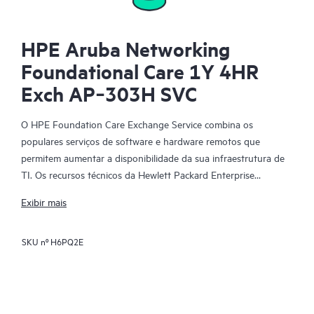
HPE Aruba Networking
Foundational Care 1Y 4HR
Exch AP‑303H SVC
O HPE Foundation Care Exchange Service combina os
populares serviços de software e hardware remotos que
permitem aumentar a disponibilidade da sua infraestrutura de
TI. Os recursos técnicos da Hewlett Packard Enterprise
trabalham com a sua equipe de TI para ajudá-lo a resolver
Exibir mais
problemas de hardware e software em seus produtos HPE.
SKU nº
H6PQ2E
A troca de hardware é um serviço de troca de peças confiável e
rápida para produtos qualificados da Hewlett Packard
Enterprise. Direcionado especificamente para produtos que
possam ser facilmente enviados e nos quais os dados possam
ser facilmente restaurados de arquivos de backup, o HPE