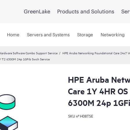
GreenLake
Products and Solutions
Ser
Home
Servers and Systems
Storage
Networking
Hardware Software Combo Support Service
HPE Aruba Networking Foundational Care 24x7 Vo
V T2 6300M 24p 1GFib Swch Service
HPE Aruba Netw
Care 1Y 4HR OS 
6300M 24p 1GFi
SKU nº
H08TSE