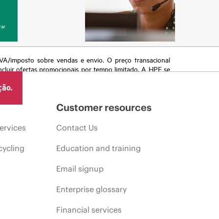
ar
 IVA/imposto sobre vendas e envio. O preço transacional
ncluir ofertas promocionais por tempo limitado. A HPE se
 de mercado, descontinuação de produtos, disponibilidade
ção.
Customer resources
ervices
Contact Us
cycling
Education and training
Email signup
Enterprise glossary
Financial services