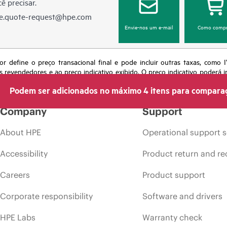
ê precisar.
e.quote-request@hpe.com
Envie-nos um e-mail
Como compr
or define o preço transacional final e pode incluir outras taxas, como
s revendedores e ao preço indicativo exibido. O preço indicativo poderá i
 momento por motivos que incluem, sem limitação, mudança nas condições
Podem ser adicionados no máximo 4 itens para compara
s em anúncios.
Company
Support
About HPE
Operational support s
Accessibility
Product return and re
Careers
Product support
Corporate responsibility
Software and drivers
HPE Labs
Warranty check