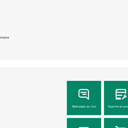
semana
Bate-papo ao vivo
Suporte ao pr