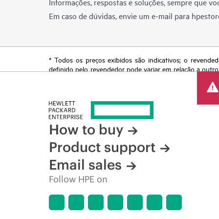
Informações, respostas e soluções, sempre que voc
Em caso de dúvidas, envie um e-mail para
hpestor
* Todos os preços exibidos são indicativos; o revended
definido pelo revendedor pode variar em relação a outro
reserva o direito de fazer ajustes de preços a qualquer
de produtos restrita, promoção no fim da vida útil e erro
How to buy
Product support
Email sales
Follow HPE on