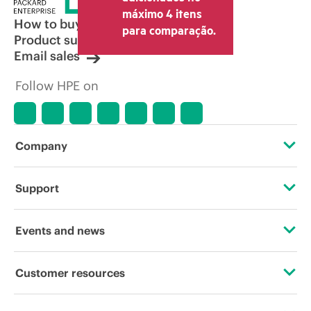
máximo 4 itens
How to buy
para comparação.
Product support
Email sales
Follow HPE on
Company
About HPE
Support
Accessibility
Operational support services
Events and news
Careers
Product return and recycling
Events
Customer resources
Corporate responsibility
Product support
HPE Discover
Contact Us