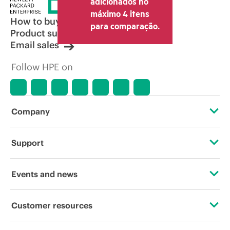
adicionados no
máximo 4 itens
How to buy
para comparação.
Product support
Email sales
Follow HPE on
Company
About HPE
Support
Accessibility
Operational support services
Events and news
Careers
Product return and recycling
Events
Customer resources
Corporate responsibility
Product support
HPE Discover