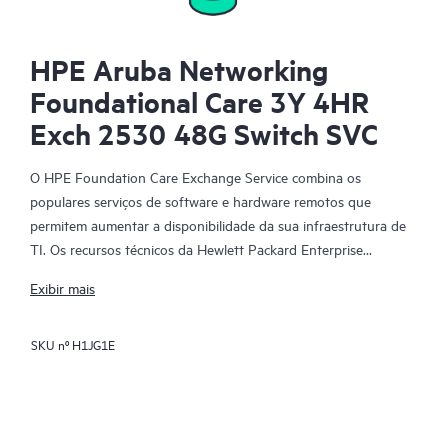
HPE Aruba Networking
Foundational Care 3Y 4HR
Exch 2530 48G Switch SVC
O HPE Foundation Care Exchange Service combina os
populares serviços de software e hardware remotos que
permitem aumentar a disponibilidade da sua infraestrutura de
TI. Os recursos técnicos da Hewlett Packard Enterprise
trabalham com a sua equipe de TI para ajudá-lo a resolver
Exibir mais
problemas de hardware e software em seus produtos HPE.
SKU nº
H1JG1E
A troca de hardware é um serviço de troca de peças confiável e
rápida para produtos qualificados da Hewlett Packard
Enterprise. Direcionado especificamente para produtos que
possam ser facilmente enviados e nos quais os dados possam
ser facilmente restaurados de arquivos de backup, o HPE