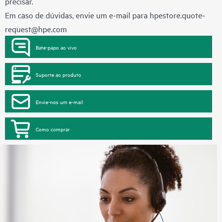
precisar.
Em caso de dúvidas, envie um e-mail para
hpestore.quote-
request@hpe.com
Bate-papo ao vivo
Suporte ao produto
Envie-nos um e-mail
Como comprar