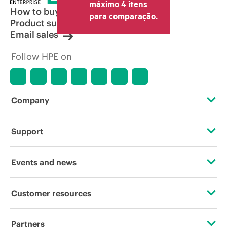
máximo 4 itens
How to buy
para comparação.
Product support
Email sales
Follow HPE on
Company
About HPE
Support
Accessibility
Operational support services
Events and news
Careers
Product return and recycling
Events
Customer resources
Corporate responsibility
Product support
HPE Discover
Contact Us
HPE Labs
Partners