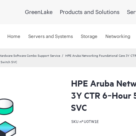
GreenLake
Products and Solutions
Ser
Home
Servers and Systems
Storage
Networking
Hardware Software Combo Support Service
HPE Aruba Networking Foundational Care 3Y CT
 Switch SVC
HPE Aruba Netwo
3Y CTR 6‑Hour 
SVC
SKU nº
U0TW1E