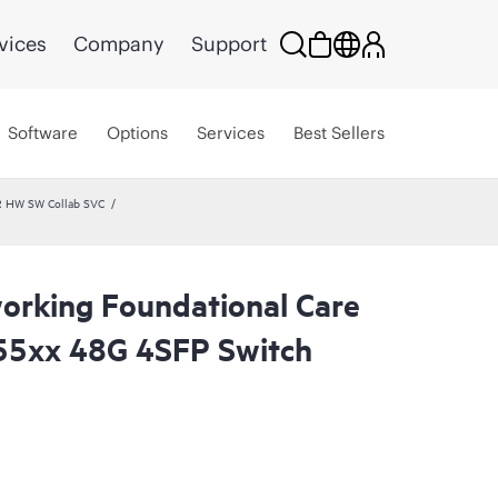
vices
Company
Support
Software
Options
Services
Best Sellers
R HW SW Collab SVC
rking Foundational Care
55xx 48G 4SFP Switch