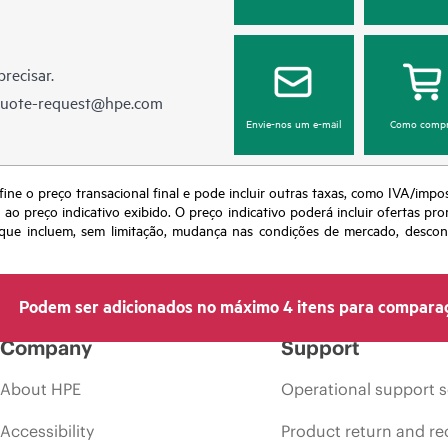
recisar.
quote-request@hpe.com
Envie-nos um e-mail
Como compr
fine o preço transacional final e pode incluir outras taxas, como IVA/impo
o preço indicativo exibido. O preço indicativo poderá incluir ofertas pr
ue incluem, sem limitação, mudança nas condições de mercado, desconti
Podem ser adicionados no máximo 4 itens para compara
Company
Support
About HPE
Operational support s
Accessibility
Product return and re