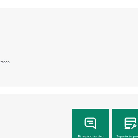
semana
Bate-papo ao vivo
Suporte ao pr