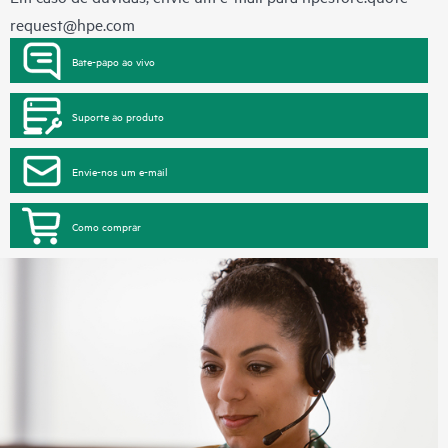
request@hpe.com
Bate-papo ao vivo
Suporte ao produto
Envie-nos um e-mail
Como comprar