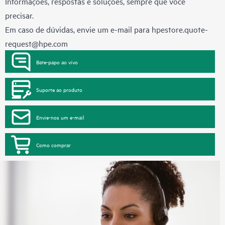
Informações, respostas e soluções, sempre que você
precisar.
Em caso de dúvidas, envie um e-mail para
hpestore.quote-
request@hpe.com
Bate-papo ao vivo
Suporte ao produto
Envie-nos um e-mail
Como comprar