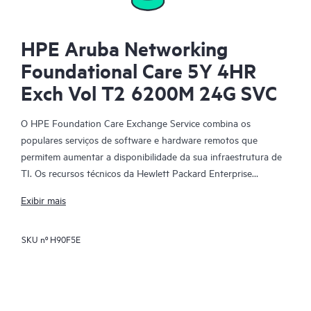
HPE Aruba Networking
Foundational Care 5Y 4HR
Exch Vol T2 6200M 24G SVC
O HPE Foundation Care Exchange Service combina os
populares serviços de software e hardware remotos que
permitem aumentar a disponibilidade da sua infraestrutura de
TI. Os recursos técnicos da Hewlett Packard Enterprise
trabalham com a sua equipe de TI para ajudá-lo a resolver
Exibir mais
problemas de hardware e software em seus produtos HPE.
SKU nº
H90F5E
A troca de hardware é um serviço de troca de peças confiável e
rápida para produtos qualificados da Hewlett Packard
Enterprise. Direcionado especificamente para produtos que
possam ser facilmente enviados e nos quais os dados possam
ser facilmente restaurados de arquivos de backup, o HPE