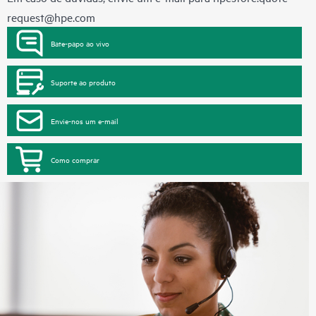
request@hpe.com
Bate-papo ao vivo
Suporte ao produto
Envie-nos um e-mail
Como comprar