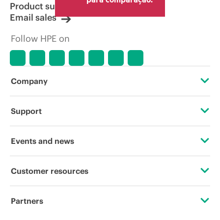
Product support
Email sales
Follow HPE on
Company
About HPE
Support
Accessibility
Operational support services
Events and news
Careers
Product return and recycling
Events
Customer resources
Corporate responsibility
Product support
HPE Discover
Contact Us
HPE Labs
Partners
Software and drivers
Local events
Education and training