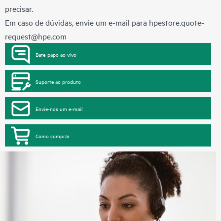
precisar.
Em caso de dúvidas, envie um e-mail para
hpestore.quote-
request@hpe.com
Bate-papo ao vivo
Suporte ao produto
Envie-nos um e-mail
Como comprar