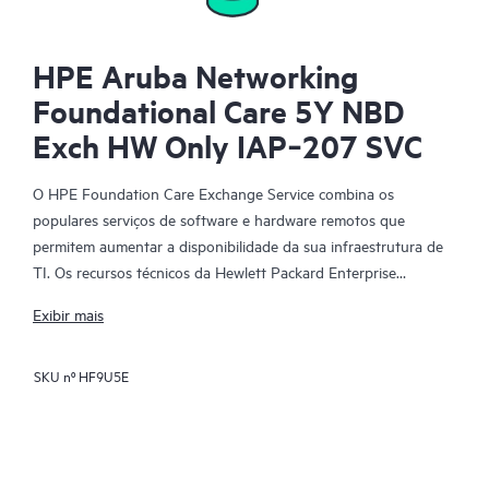
HPE Aruba Networking
Foundational Care 5Y NBD
Exch HW Only IAP‑207 SVC
O HPE Foundation Care Exchange Service combina os
populares serviços de software e hardware remotos que
permitem aumentar a disponibilidade da sua infraestrutura de
TI. Os recursos técnicos da Hewlett Packard Enterprise
trabalham com a sua equipe de TI para ajudá-lo a resolver
Exibir mais
problemas de hardware e software em seus produtos HPE.
SKU nº
HF9U5E
A troca de hardware é um serviço de troca de peças confiável e
rápida para produtos qualificados da Hewlett Packard
Enterprise. Direcionado especificamente para produtos que
possam ser facilmente enviados e nos quais os dados possam
ser facilmente restaurados de arquivos de backup, o HPE