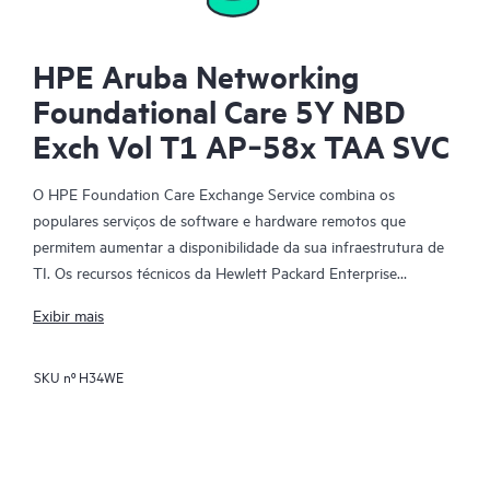
HPE Aruba Networking
Foundational Care 5Y NBD
Exch Vol T1 AP‑58x TAA SVC
O HPE Foundation Care Exchange Service combina os
populares serviços de software e hardware remotos que
permitem aumentar a disponibilidade da sua infraestrutura de
TI. Os recursos técnicos da Hewlett Packard Enterprise
trabalham com a sua equipe de TI para ajudá-lo a resolver
Exibir mais
problemas de hardware e software em seus produtos HPE.
SKU nº
H34WE
A troca de hardware é um serviço de troca de peças confiável e
rápida para produtos qualificados da Hewlett Packard
Enterprise. Direcionado especificamente para produtos que
possam ser facilmente enviados e nos quais os dados possam
ser facilmente restaurados de arquivos de backup, o HPE