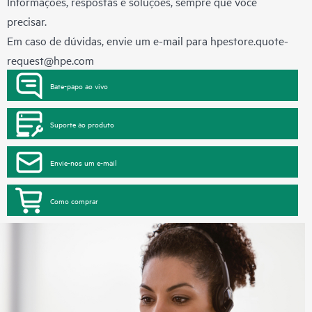
Informações, respostas e soluções, sempre que você
precisar.
Em caso de dúvidas, envie um e-mail para
hpestore.quote-
request@hpe.com
Bate-papo ao vivo
Suporte ao produto
Envie-nos um e-mail
Como comprar