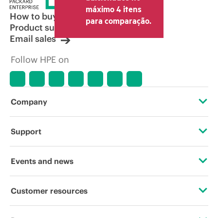
máximo 4 itens
How to buy
para comparação.
Product support
Email sales
Follow HPE on
Company
About HPE
Support
Accessibility
Operational support services
Events and news
Careers
Product return and recycling
Events
Customer resources
Corporate responsibility
Product support
HPE Discover
Contact Us