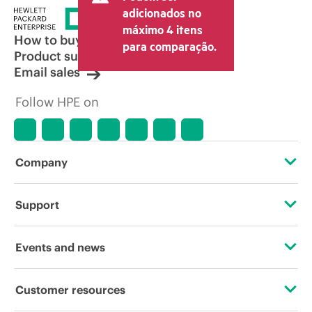
adicionados no
máximo 4 itens
How to buy
para comparação.
Product support
Email sales
Follow HPE on
Company
About HPE
Support
Accessibility
Operational support services
Events and news
Careers
Product return and recycling
Events
Customer resources
Corporate responsibility
Product support