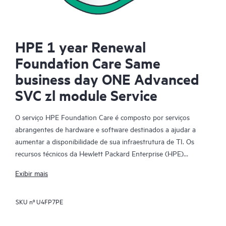
HPE 1 year Renewal
Foundation Care Same
business day ONE Advanced
SVC zl module Service
O serviço HPE Foundation Care é composto por serviços
abrangentes de hardware e software destinados a ajudar a
aumentar a disponibilidade de sua infraestrutura de TI. Os
recursos técnicos da Hewlett Packard Enterprise (HPE)
fornecem suporte e trabalham com sua equipe de TI para
Exibir mais
ajudá-lo a resolver problemas de hardware e software com
produtos da HPE e determinados produtos de terceiros.
SKU nº
U4FP7PE
Para produtos de hardware cobertos pelo HPE Foundation
Care, o serviço inclui suporte e diagnóstico remotos, além de