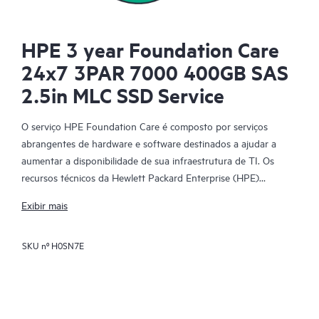
HPE 3 year Foundation Care
24x7 3PAR 7000 400GB SAS
2.5in MLC SSD Service
O serviço HPE Foundation Care é composto por serviços
abrangentes de hardware e software destinados a ajudar a
aumentar a disponibilidade de sua infraestrutura de TI. Os
recursos técnicos da Hewlett Packard Enterprise (HPE)
fornecem suporte e trabalham com sua equipe de TI para
Exibir mais
ajudá-lo a resolver problemas de hardware e software com
produtos da HPE e determinados produtos de terceiros.
SKU nº
H0SN7E
Para produtos de hardware cobertos pelo HPE Foundation
Care, o serviço inclui suporte e diagnóstico remotos, além de
reparo de hardware no local, caso seja necessário para resolver
um problema. Para produtos de hardware HPE elegíveis, este