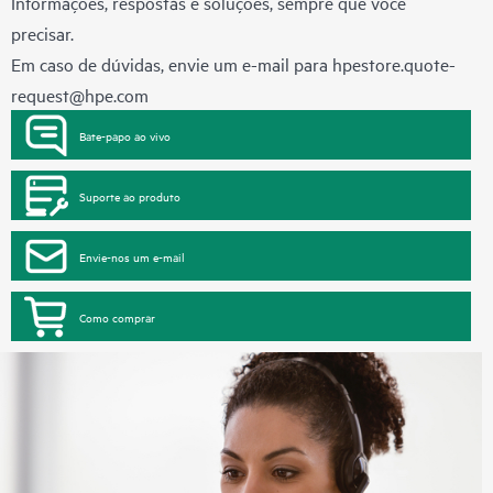
Informações, respostas e soluções, sempre que você
precisar.
Em caso de dúvidas, envie um e-mail para
hpestore.quote-
request@hpe.com
Bate-papo ao vivo
Suporte ao produto
Envie-nos um e-mail
Como comprar