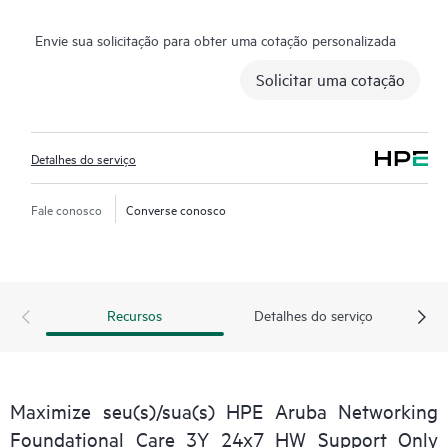
serviço pode também incluir suporte básico de software e
Envie sua solicitação para obter uma cotação personalizada
Gerenciamento de chamadas colaborativas para software não
HPE selecionado.
Solicitar uma cotação
Entre em contato com a HPE para obter mais informações e
determinação com relação a quais produtos de software
Detalhes do serviço
elegíveis podem ser incluídos como parte da sua cobertura de
produto de hardware. Para produtos de software cobertos pelo
HPE Foundation Care, a HPE oferece suporte técnico remoto e
Fale conosco
Converse conosco
acesso a atualizações e patches de software.
Recursos
Detalhes do serviço
Maximize seu(s)/sua(s) HPE Aruba Networking
Foundational Care 3Y 24x7 HW Support Only