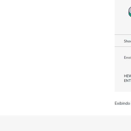
Show
Envi
HEW
ENT
Exibindo 