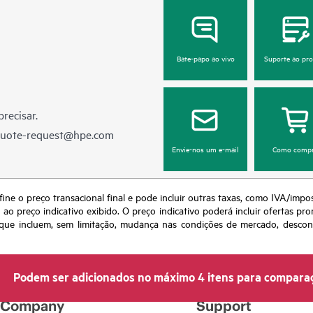
Bate-papo ao vivo
Suporte ao pr
recisar.
quote-request@hpe.com
Envie-nos um e-mail
Como compr
fine o preço transacional final e pode incluir outras taxas, como IVA/impo
o preço indicativo exibido. O preço indicativo poderá incluir ofertas pr
ue incluem, sem limitação, mudança nas condições de mercado, desconti
Podem ser adicionados no máximo 4 itens para compara
Company
Support