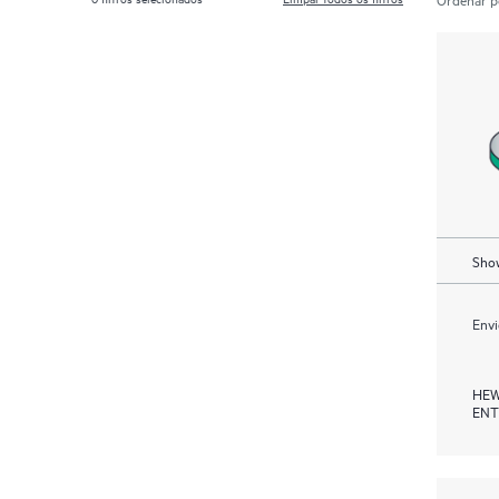
Show
Envi
HEW
ENT