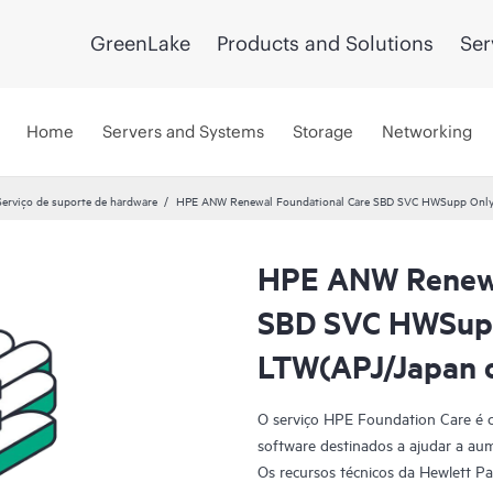
GreenLake
Products and Solutions
Ser
Home
Servers and Systems
Storage
Networking
Serviço de suporte de hardware
HPE ANW Renewal Foundational Care SBD SVC HWSupp Only 
HPE ANW Renewa
SBD SVC HWSupp
LTW(APJ/Japan o
O serviço HPE Foundation Care é 
software destinados a ajudar a aum
Os recursos técnicos da Hewlett P