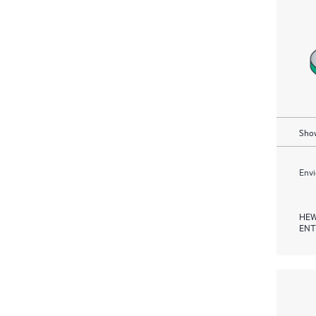
Show
Envi
HEW
ENT