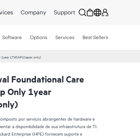
vices
Company
Support
Software
Options
Services
Best Sellers
1year LTW(APJ/Japan only)
l Foundational Care
 Only 1year
nly)
composto por serviços abrangentes de hardware e
entar a disponibilidade de sua infraestrutura de TI.
ackard Enterprise (HPE) fornecem suporte e