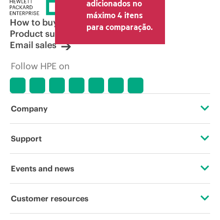
adicionados no
máximo 4 itens
How to buy
para comparação.
Product support
Email sales
Follow HPE on
Company
About HPE
Support
Accessibility
Operational support services
Events and news
Careers
Product return and recycling
Events
Customer resources
Corporate responsibility
Product support
HPE Discover