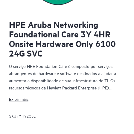
HPE Aruba Networking
Foundational Care 3Y 4HR
Onsite Hardware Only 6100
24G SVC
O serviço HPE Foundation Care é composto por serviços
abrangentes de hardware e software destinados a ajudar a
aumentar a disponibilidade de sua infraestrutura de TI. Os
recursos técnicos da Hewlett Packard Enterprise (HPE)
fornecem suporte e trabalham com sua equipe de TI para
Exibir mais
ajudá-lo a resolver problemas de hardware e software com
produtos da HPE e determinados produtos de terceiros.
SKU nº
HY2Q5E
Para produtos de hardware cobertos pelo HPE Foundation
Care, o serviço inclui suporte e diagnóstico remotos, além de