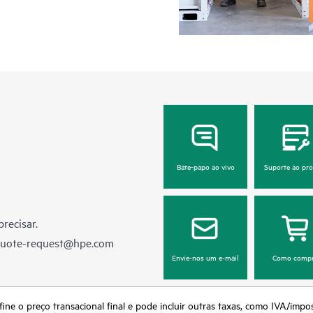
Bate-papo ao vivo
Suporte ao pr
recisar.
quote-request@hpe.com
Envie-nos um e-mail
Como compr
fine o preço transacional final e pode incluir outras taxas, como IVA/impo