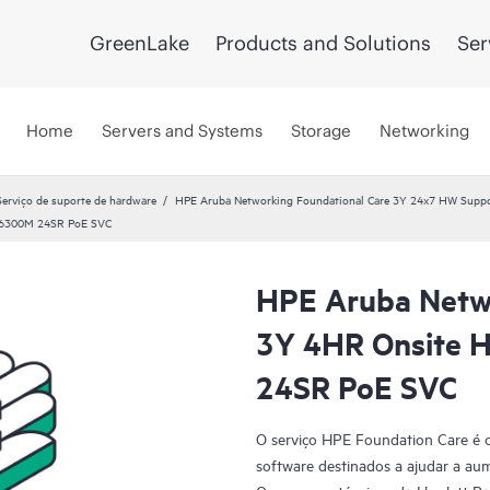
GreenLake
Products and Solutions
Ser
Home
Servers and Systems
Storage
Networking
Serviço de suporte de hardware
HPE Aruba Networking Foundational Care 3Y 24x7 HW Supp
y 6300M 24SR PoE SVC
HPE Aruba Netwo
3Y 4HR Onsite 
24SR PoE SVC
O serviço HPE Foundation Care é 
software destinados a ajudar a aum