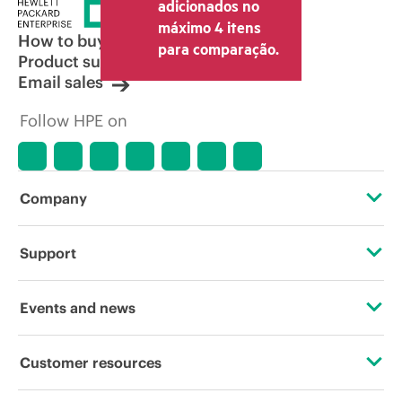
adicionados no
máximo 4 itens
How to buy
para comparação.
Product support
Email sales
Follow HPE on
Company
About HPE
Support
Accessibility
Operational support services
Events and news
Careers
Product return and recycling
Events
Customer resources
Corporate responsibility
Product support
HPE Discover