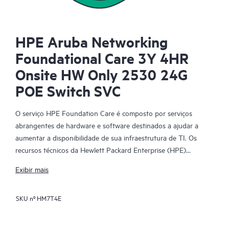
HPE Aruba Networking
Foundational Care 3Y 4HR
Onsite HW Only 2530 24G
POE Switch SVC
O serviço HPE Foundation Care é composto por serviços
abrangentes de hardware e software destinados a ajudar a
aumentar a disponibilidade de sua infraestrutura de TI. Os
recursos técnicos da Hewlett Packard Enterprise (HPE)
fornecem suporte e trabalham com sua equipe de TI para
Exibir mais
ajudá-lo a resolver problemas de hardware e software com
produtos da HPE e determinados produtos de terceiros.
SKU nº
HM7T4E
Para produtos de hardware cobertos pelo HPE Foundation
Care, o serviço inclui suporte e diagnóstico remotos, além de