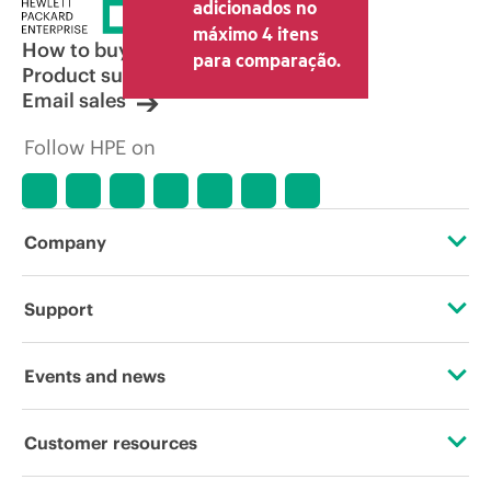
adicionados no
máximo 4 itens
How to buy
para comparação.
Product support
Email sales
Follow HPE on
Company
About HPE
Support
Accessibility
Operational support services
Events and news
Careers
Product return and recycling
Events
Customer resources
Corporate responsibility
Product support
HPE Discover