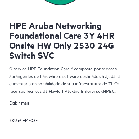
HPE Aruba Networking
Foundational Care 3Y 4HR
Onsite HW Only 2530 24G
Switch SVC
O serviço HPE Foundation Care é composto por serviços
abrangentes de hardware e software destinados a ajudar a
aumentar a disponibilidade de sua infraestrutura de TI. Os
recursos técnicos da Hewlett Packard Enterprise (HPE)
fornecem suporte e trabalham com sua equipe de TI para
Exibir mais
ajudá-lo a resolver problemas de hardware e software com
produtos da HPE e determinados produtos de terceiros.
SKU nº
HM7Q8E
Para produtos de hardware cobertos pelo HPE Foundation
Care, o serviço inclui suporte e diagnóstico remotos, além de