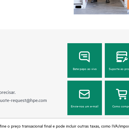
Bate-papo ao vivo
Suporte ao pr
recisar.
quote-request@hpe.com
Envie-nos um e-mail
Como compr
fine o preço transacional final e pode incluir outras taxas, como IVA/impo