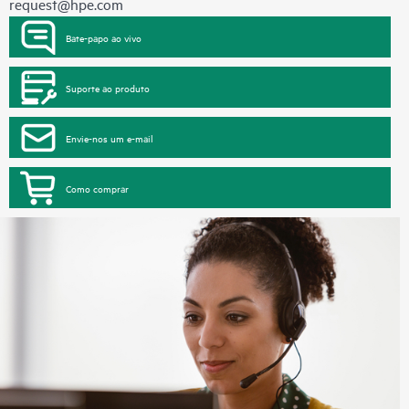
request@hpe.com
Bate-papo ao vivo
Suporte ao produto
Envie-nos um e-mail
Como comprar