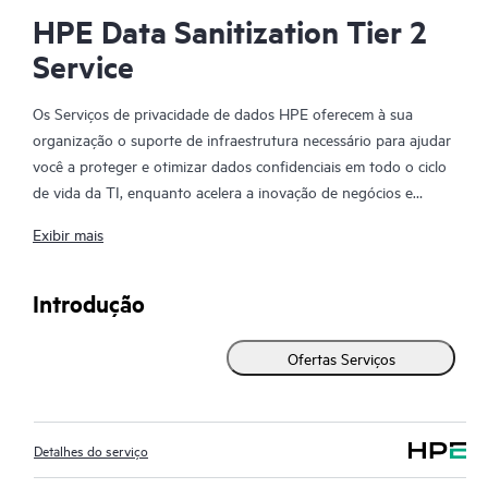
HPE Data Sanitization Tier 2
Service
Os Serviços de privacidade de dados HPE oferecem à sua
organização o suporte de infraestrutura necessário para ajudar
você a proteger e otimizar dados confidenciais em todo o ciclo
de vida da TI, enquanto acelera a inovação de negócios e
cumpre as normas de segurança de dados. A necessidade de
Exibir mais
suporte a infraestrutura e soluções de privacidade de dados
continua crescendo muito rápido, devido às mudanças nas
normas do governo e à minimização de riscos para os negócios
Introdução
associadas ao gerenciamento e ao controle de materiais.
Quando sua organização está "aposentando" sistemas,
Ofertas Serviços
atualizando armazenamento e servidores, devolvendo
equipamento alugado ou implementando novamente
dispositivos de armazenamento de dados, é essencial tomar
Detalhes do serviço
medidas para proteger as informações da empresa que possam
estar neles. Apenas excluir os arquivos no disco rígido não é