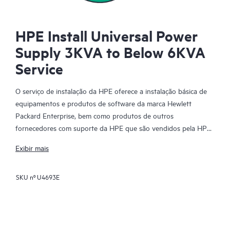
HPE Install Universal Power
Supply 3KVA to Below 6KVA
Service
O serviço de instalação da HPE oferece a instalação básica de
equipamentos e produtos de software da marca Hewlett
Packard Enterprise, bem como produtos de outros
fornecedores com suporte da HPE que são vendidos pela HPE
ou por revendedores autorizados da HPE. O serviço de
Exibir mais
instalação da HPE faz parte de um conjunto de serviços de
implantação da HPE desenvolvidos para oferecer a você a
SKU nº
U4693E
tranquilidade de saber que seus produtos HPE e com suporte
da HPE foram instalados por um especialista da Hewlett
Packard Enterprise de acordo com a documentação de produto
do fabricante.