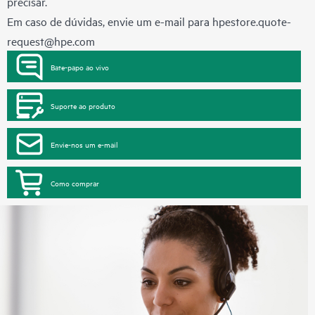
precisar.
Em caso de dúvidas, envie um e-mail para
hpestore.quote-
request@hpe.com
Bate-papo ao vivo
Suporte ao produto
Envie-nos um e-mail
Como comprar