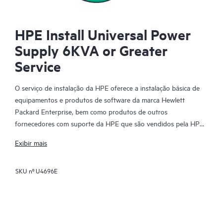
HPE Install Universal Power
Supply 6KVA or Greater
Service
O serviço de instalação da HPE oferece a instalação básica de
equipamentos e produtos de software da marca Hewlett
Packard Enterprise, bem como produtos de outros
fornecedores com suporte da HPE que são vendidos pela HPE
ou por revendedores autorizados da HPE. O serviço de
Exibir mais
instalação da HPE faz parte de um conjunto de serviços de
implantação da HPE desenvolvidos para oferecer a você a
SKU nº
U4696E
tranquilidade de saber que seus produtos HPE e com suporte
da HPE foram instalados por um especialista da Hewlett
Packard Enterprise de acordo com a documentação de produto
do fabricante.