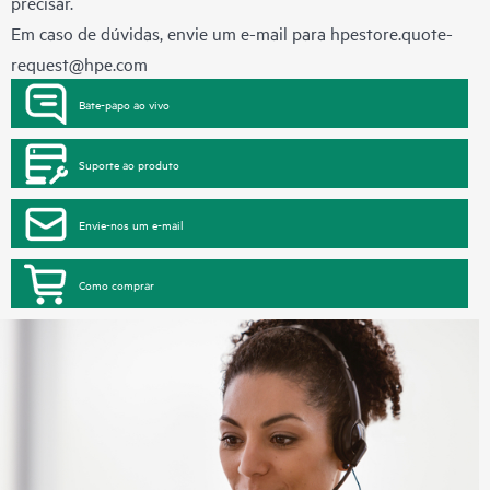
precisar.
Em caso de dúvidas, envie um e-mail para
hpestore.quote-
request@hpe.com
Bate-papo ao vivo
Suporte ao produto
Envie-nos um e-mail
Como comprar