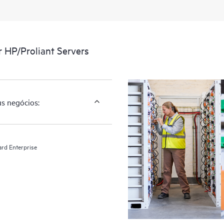
r HP/Proliant Servers
us negócios:
ard Enterprise