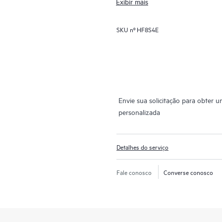
Exibir mais
saber que seus produtos HPE e co
especialista da Hewlett Packard E
SKU nº
HF8S4E
do fabricante.
Envie sua solicitação para obter 
personalizada
Detalhes do serviço
Fale conosco
Converse conosco