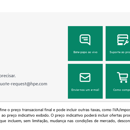
Bate-papo ao vivo
Suporte ao pr
recisar.
quote-request@hpe.com
Envie-nos um e-mail
Como compr
fine o preço transacional final e pode incluir outras taxas, como IVA/impo
o preço indicativo exibido. O preço indicativo poderá incluir ofertas pr
ue incluem, sem limitação, mudança nas condições de mercado, desconti