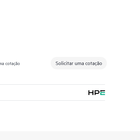
m suporte da HPE foram instalados por um
nterprise de acordo com a documentação de produto
Solicitar uma cotação
uma cotação