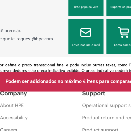
Bate-papo ao vivo
Suporte ao pr
ê precisar.
e.quote-request@hpe.com
Envie-nos um e-mail
Como compr
or define o preço transacional final e pode incluir outras taxas, como
s revendedores e ao preço indicativo exibido. O preço indicativo poderá i
 momento por motivos que incluem, sem limitação, mudança nas condições
Podem ser adicionados no máximo 4 itens para compara
s em anúncios.
Company
Support
About HPE
Operational support s
Accessibility
Product return and re
Careers
Product support