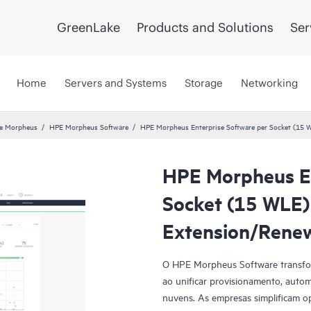
GreenLake
Products and Solutions
Ser
Home
Servers and Systems
Storage
Networking
re Morpheus
HPE Morpheus Software
HPE Morpheus Enterprise Software per Socket (15 
HPE Morpheus En
Socket (15 WLE)
Extension/Rene
O HPE Morpheus Software transfor
ao unificar provisionamento, auto
nuvens. As empresas simplificam op