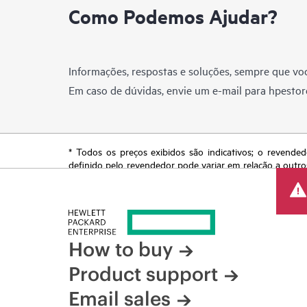
Como Podemos Ajudar?
Informações, respostas e soluções, sempre que voc
Em caso de dúvidas, envie um e-mail para
hpestor
* Todos os preços exibidos são indicativos; o revended
definido pelo revendedor pode variar em relação a outro
reserva o direito de fazer ajustes de preços a qualquer
de produtos restrita, promoção no fim da vida útil e erro
How to buy
Product support
Email sales