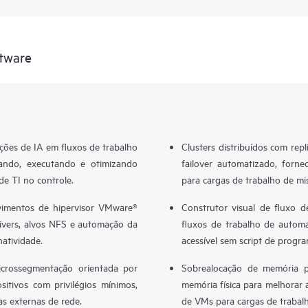
tware
ões de IA em fluxos de trabalho
Clusters distribuídos com repl
ejando, executando e otimizando
failover automatizado, forne
e TI no controle.
para cargas de trabalho de mis
imentos de hipervisor VMware®
Construtor visual de fluxo de
ivers, alvos NFS e automação da
fluxos de trabalho de autom
atividade.
acessível sem script de progr
crossegmentação orientada por
Sobrealocação de memória 
sitivos com privilégios mínimos,
memória física para melhorar 
as externas de rede.
de VMs para cargas de trabal