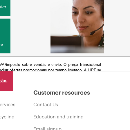
oduto
ar
 IVA/imposto sobre vendas e envio. O preço transacional
ncluir ofertas promocionais por tempo limitado. A HPE se
 de mercado, descontinuação de produtos, disponibilidade
ção.
Customer resources
ervices
Contact Us
cycling
Education and training
Email signup