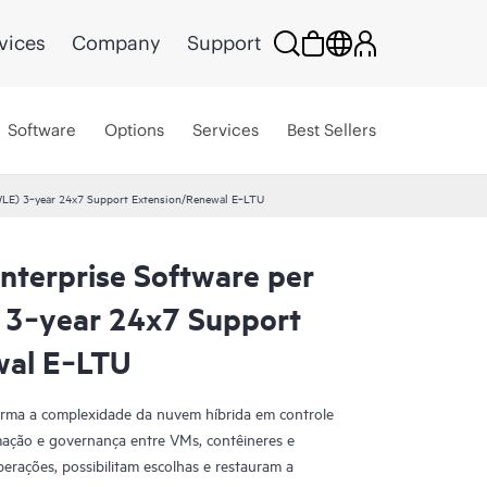
vices
Company
Support
Software
Options
Services
Best Sellers
WLE) 3‑year 24x7 Support Extension/Renewal E‑LTU
terprise Software per
 3‑year 24x7 Support
wal E‑LTU
ma a complexidade da nuvem híbrida em controle
mação e governança entre VMs, contêineres e
erações, possibilitam escolhas e restauram a