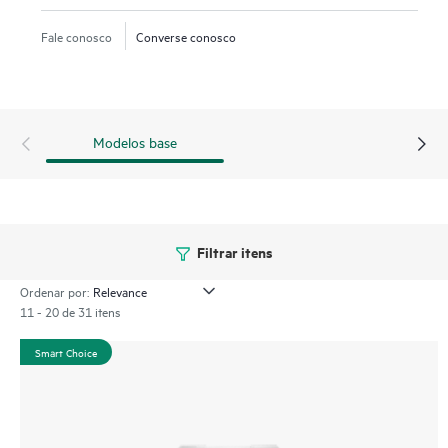
anterior, com ampla potência até mesmo para as cargas de
1
Fale conosco
Converse conosco
trabalho mais exigentes.
Modelos base
Filtrar itens
Ordenar por:
11 - 20 de 31 itens
Smart Choice