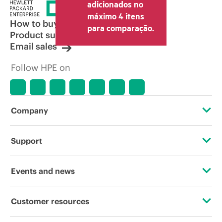
envio. O preço transacional definido
adicionados no
pelo revendedor pode variar em relação
máximo 4 itens
a outros revendedores e ao preço
How to buy
para comparação.
indicativo exibido. O preço indicativo
Product support
poderá incluir ofertas promocionais por
Email sales
tempo limitado. A HPE se reserva o
direito de fazer ajustes de preços a
Follow HPE on
qualquer momento por motivos que
incluem, sem limitação, mudança nas
condições de mercado, descontinuação
de produtos, disponibilidade de
produtos restrita, promoção no fim da
Company
vida útil e erros em anúncios.
About HPE
Support
Accessibility
Operational support services
Events and news
Careers
Product return and recycling
Events
Customer resources
Corporate responsibility
Product support
HPE Discover