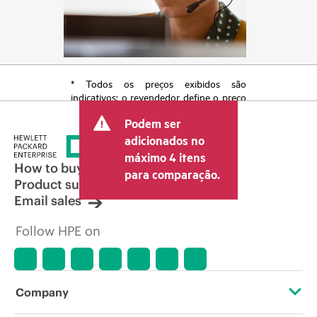
* Todos os preços exibidos são
indicativos; o revendedor define o preço
transacional final e pode incluir outras
Podem ser
taxas, como IVA/imposto sobre vendas e
envio. O preço transacional definido
adicionados no
pelo revendedor pode variar em relação
máximo 4 itens
a outros revendedores e ao preço
How to buy
para comparação.
indicativo exibido. O preço indicativo
Product support
poderá incluir ofertas promocionais por
Email sales
tempo limitado. A HPE se reserva o
direito de fazer ajustes de preços a
Follow HPE on
qualquer momento por motivos que
incluem, sem limitação, mudança nas
condições de mercado, descontinuação
de produtos, disponibilidade de
produtos restrita, promoção no fim da
Company
vida útil e erros em anúncios.