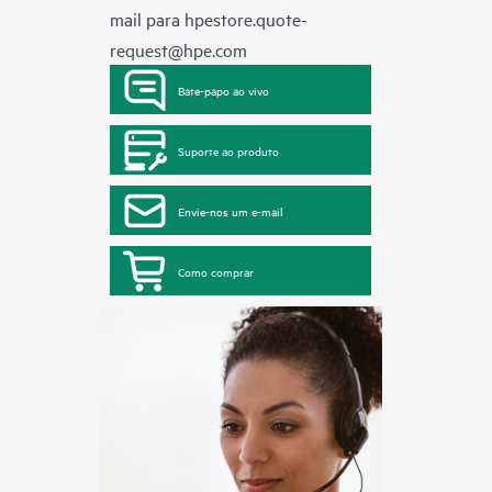
mail para
hpestore.quote-
request@hpe.com
Bate-papo ao vivo
Suporte ao produto
Envie-nos um e-mail
Como comprar