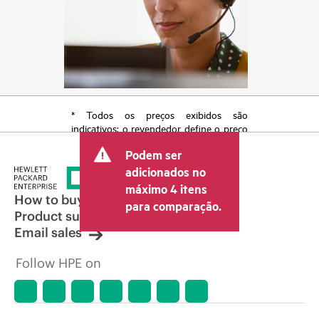
* Todos os preços exibidos são
indicativos; o revendedor define o preço
transacional final e pode incluir outras
Podem ser
taxas, como IVA/imposto sobre vendas e
envio. O preço transacional definido
adicionados no
pelo revendedor pode variar em relação
máximo 4 itens
a outros revendedores e ao preço
How to buy
para comparação.
indicativo exibido. O preço indicativo
Product support
poderá incluir ofertas promocionais por
Email sales
tempo limitado. A HPE se reserva o
direito de fazer ajustes de preços a
Follow HPE on
qualquer momento por motivos que
incluem, sem limitação, mudança nas
condições de mercado, descontinuação
de produtos, disponibilidade de
produtos restrita, promoção no fim da