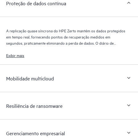
Proteção de dados contínua
A replicação quase síncrona do HPE Zerto mantém os dados protegidos
em tempo real, fornecendo pontos de recuperação medidos em
segundos, praticamente eliminando a perda de dados. O diário de
recuperação do HPE Zerto retém milhares de pontos de recuperação
por até 30 dias, proporcionando recuperação granular e flexível.
Exibir mais
Mobilidade multicloud
Resiliência de ransomware
Gerenciamento empresarial