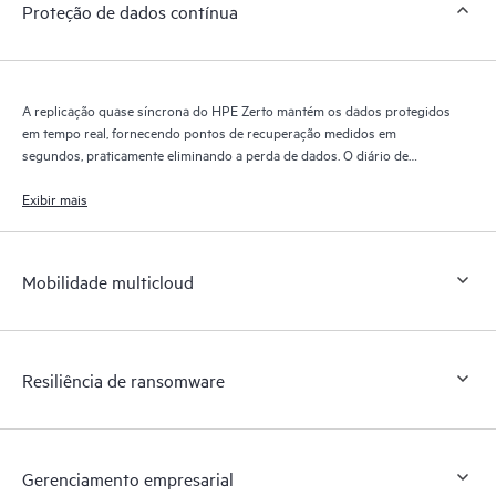
Proteção de dados contínua
A replicação quase síncrona do HPE Zerto mantém os dados protegidos
em tempo real, fornecendo pontos de recuperação medidos em
segundos, praticamente eliminando a perda de dados. O diário de
recuperação do HPE Zerto retém milhares de pontos de recuperação
por até 30 dias, proporcionando recuperação granular e flexível.
Exibir mais
Mobilidade multicloud
Resiliência de ransomware
Gerenciamento empresarial