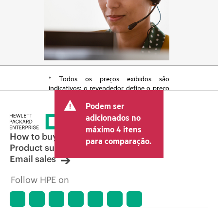
* Todos os preços exibidos são
indicativos; o revendedor define o preço
transacional final e pode incluir outras
Podem ser
taxas, como IVA/imposto sobre vendas e
envio. O preço transacional definido
adicionados no
pelo revendedor pode variar em relação
máximo 4 itens
a outros revendedores e ao preço
How to buy
para comparação.
indicativo exibido. O preço indicativo
Product support
poderá incluir ofertas promocionais por
Email sales
tempo limitado. A HPE se reserva o
direito de fazer ajustes de preços a
Follow HPE on
qualquer momento por motivos que
incluem, sem limitação, mudança nas
condições de mercado, descontinuação
de produtos, disponibilidade de
produtos restrita, promoção no fim da