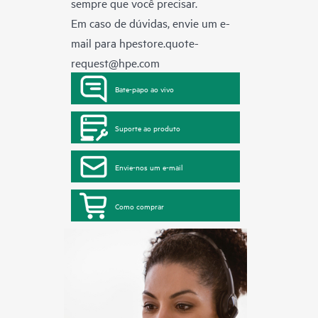
sempre que você precisar.
Em caso de dúvidas, envie um e-
mail para
hpestore.quote-
request@hpe.com
Bate-papo ao vivo
Suporte ao produto
Envie-nos um e-mail
Como comprar