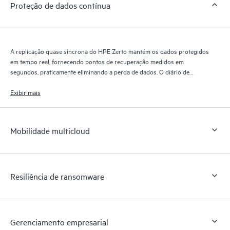
Proteção de dados contínua
A replicação quase síncrona do HPE Zerto mantém os dados protegidos
em tempo real, fornecendo pontos de recuperação medidos em
segundos, praticamente eliminando a perda de dados. O diário de
recuperação do HPE Zerto retém milhares de pontos de recuperação
por até 30 dias, proporcionando recuperação granular e flexível.
Exibir mais
Mobilidade multicloud
Resiliência de ransomware
Gerenciamento empresarial