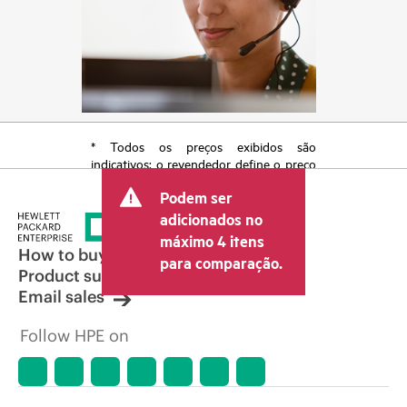
* Todos os preços exibidos são
indicativos; o revendedor define o preço
transacional final e pode incluir outras
Podem ser
taxas, como IVA/imposto sobre vendas e
envio. O preço transacional definido
adicionados no
pelo revendedor pode variar em relação
máximo 4 itens
a outros revendedores e ao preço
How to buy
para comparação.
indicativo exibido. O preço indicativo
Product support
poderá incluir ofertas promocionais por
Email sales
tempo limitado. A HPE se reserva o
direito de fazer ajustes de preços a
Follow HPE on
qualquer momento por motivos que
incluem, sem limitação, mudança nas
condições de mercado, descontinuação
de produtos, disponibilidade de
produtos restrita, promoção no fim da