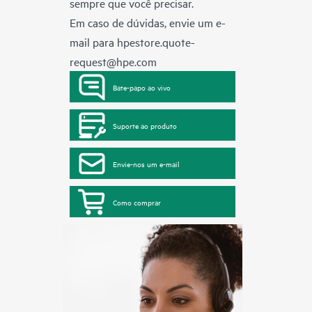
sempre que você precisar.
Em caso de dúvidas, envie um e-
mail para
hpestore.quote-
request@hpe.com
Bate-papo ao vivo
Suporte ao produto
Envie-nos um e-mail
Como comprar