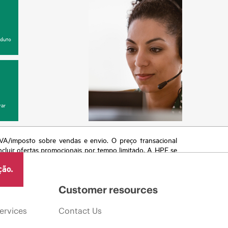
oduto
ar
 IVA/imposto sobre vendas e envio. O preço transacional
ncluir ofertas promocionais por tempo limitado. A HPE se
 de mercado, descontinuação de produtos, disponibilidade
ção.
Customer resources
ervices
Contact Us