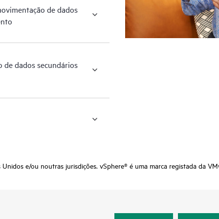
movimentação de dados
ento
o de dados secundários
nidos e/ou noutras jurisdições. vSphere® é uma marca registada da VMwa