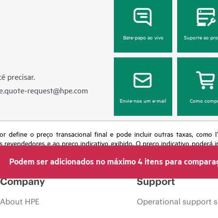
Bate-papo ao vivo
Suporte ao pr
ê precisar.
e.quote-request@hpe.com
Envie-nos um e-mail
Como compr
or define o preço transacional final e pode incluir outras taxas, como
s revendedores e ao preço indicativo exibido. O preço indicativo poderá i
 momento por motivos que incluem, sem limitação, mudança nas condições
Podem ser adicionados no máximo 4 itens para compara
s em anúncios.
Company
Support
About HPE
Operational support s