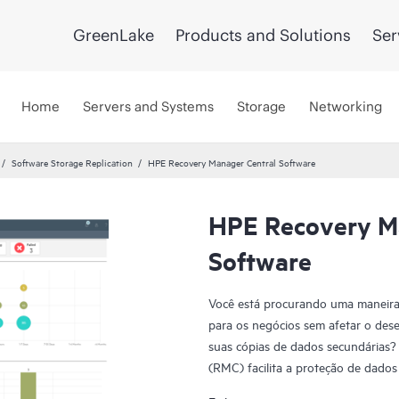
GreenLake
Products and Solutions
Ser
Home
Servers and Systems
Storage
Networking
Software Storage Replication
HPE Recovery Manager Central Software
HPE Recovery M
Software
Você está procurando uma maneira c
para os negócios sem afetar o des
suas cópias de dados secundárias
(RMC) facilita a proteção de dados
gerenciamento de dados de cópia pa