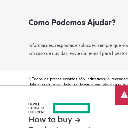
Como Podemos Ajudar?
Informações, respostas e soluções, sempre que voc
Em caso de dúvidas, envie um e-mail para
hpestor
* Todos os preços exibidos são indicativos; o revended
definido pelo revendedor pode variar em relação a outro
reserva o direito de fazer ajustes de preços a qualquer
de produtos restrita, promoção no fim da vida útil e erro
How to buy