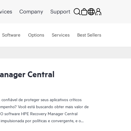
vices
Company
Support
Software
Options
Services
Best Sellers
anager Central
onfiável de proteger seus aplicativos críticos
empenho? Você está buscando obter mais valor de
? O software HPE Recovery Manager Central
 impulsionada por políticas e convergente, e o
ra seus aplicativos essenciais para os negócios